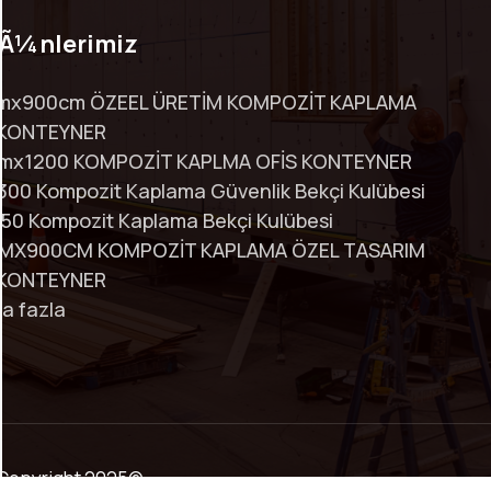
Ã¼nlerimiz
mx900cm ÖZEEL ÜRETİM KOMPOZİT KAPLAMA
 KONTEYNER
mx1200 KOMPOZİT KAPLMA OFİS KONTEYNER
00 Kompozit Kaplama Güvenlik Bekçi Kulübesi
50 Kompozit Kaplama Bekçi Kulübesi
MX900CM KOMPOZİT KAPLAMA ÖZEL TASARIM
 KONTEYNER
a fazla
ir.Copyright 2025©