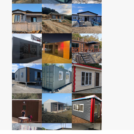
Ãœr
350c
OFİS
Modüler yaşam alanlarında
400c
kalite, güven ve estetik.
200x3
150x1
350C
OFİS
+ Dah
Tüm Telif Hakları Arihan Konteyner®'e aitt