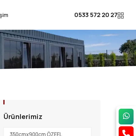
0533 572 20 27
işim
Ürünlerimiz
350cmx900cm ÖZEEL