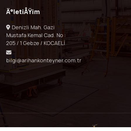
Ä°letiÅŸim
Denizli Mah. Gazi
Mustafa Kemal Cad. No :
205 / 1 Gebze / KOCAELİ
bilgi@arihankonteyner.com.tr