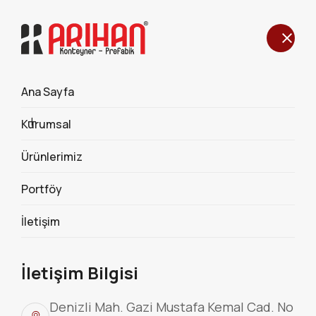
Ana Sayfa
BİRLEŞİMLİ SANDVİÇ 56 M2
ÇATILI VERANDALI EV
Kurumsal
KONTEYNER POLİÜRETAN
Ürünlerimiz
PANEL
Portföy
554
İletişim
İletişim Bilgisi
Denizli Mah. Gazi Mustafa Kemal Cad. No