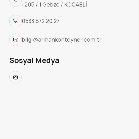
: 205 / 1 Gebze / KOCAELİ
0533 572 20 27
bilgi@arihankonteyner.com.tr
OFİS KONTEYNER
Sosyal Medya