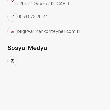
: 205 / 1 Gebze / KOCAELİ
0533 572 20 27
bilgi@arihankonteyner.com.tr
WC DUŞ KONTEYNER
Sosyal Medya