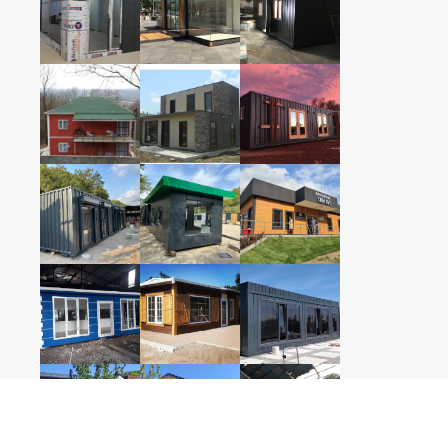
350c
OFİS
Modüler yaşam alanlarında
400c
kalite, güven ve estetik.
200x3
150x1
350C
OFİS
+ Dah
Tüm Telif Hakları Arihan Konteyner®'e aitt