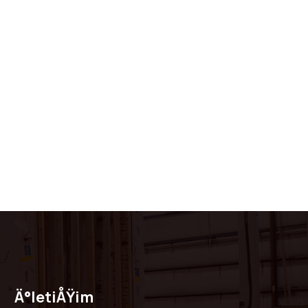
Ä°letiÅŸim