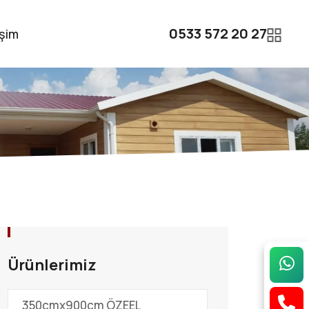
0533 572 20 27
işim
Ürünlerimiz
350cmx900cm ÖZEEL