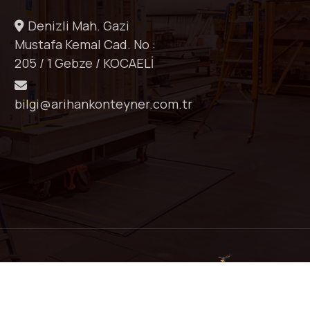
Denizli Mah. Gazi
Mustafa Kemal Cad. No :
205 / 1 Gebze / KOCAELİ
bilgi@arihankonteyner.com.tr
Powered By
T47259B22S2