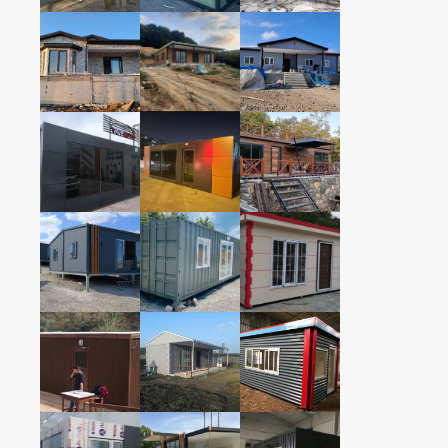
PREFABRİK BİNA
PREFABRİK BİNA
+
Ãœr