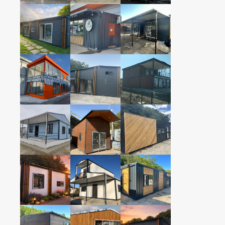
PREFABRİK BİNA
PREFABRİK BİNA