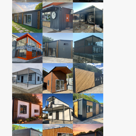
350CMX1200CM KENDİNDEN BEŞŞİK ÇAT
350cmx1200cm
350cmx1200cm
2+1 TAŞINABİLİR
2+1 TAŞINABİLİR
KONUT KONTEYNER
KONUT KONTEYNER