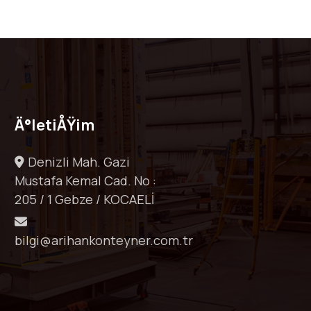
Ä°letiÅŸim
Denizli Mah. Gazi
Mustafa Kemal Cad. No :
205 / 1 Gebze / KOCAELİ
bilgi@arihankonteyner.com.tr