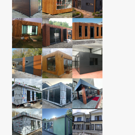
350cmx1200cm
350cmx1200cm
2+1 TAŞINABİLİR
2+1 TAŞINABİLİR
KONUT KONTEYNER
KONUT KONTEYNER
350cmx1200cm
350cmx1200cm
2+1 TAŞINABİLİR
2+1 TAŞINABİLİR