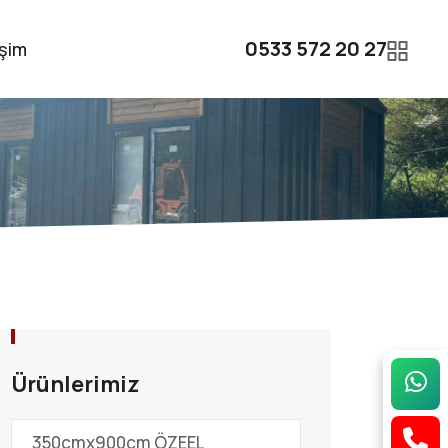
0533 572 20 27
işim
Ürünlerimiz
350cmx900cm ÖZEEL