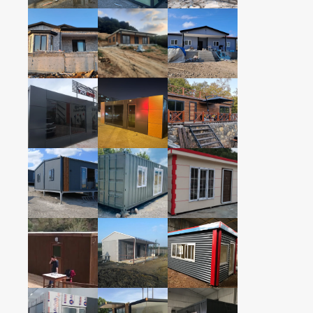
KONUT KONTEYNER
KONUT KONTEYNER
350cmx1200cm
350cmx1200cm
2+1 TAŞINABİLİR
2+1 TAŞINABİLİR
KONUT KONTEYNER
KONUT KONTEYNER
+