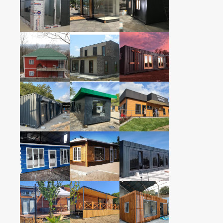
Ãœr
350c
OFİS
Modüler yaşam alanlarında
400c
kalite, güven ve estetik.
200x3
150x1
350C
OFİS
+ Dah