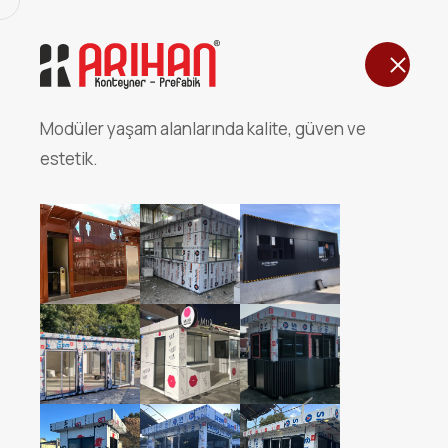
Ana Sayfa
Modüler yaşam alanlarında kalite, güven ve
350cmx1200cm 2+1 TAŞ
estetik.
502