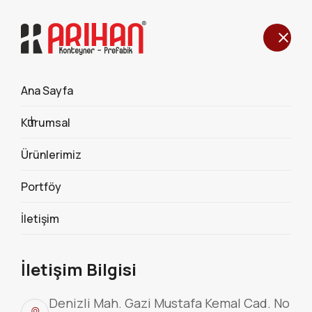
Ana Sayfa
400cmx400cm KOMPOZİT
KAPLAMA OFİS KONTEYNER
Kurumsal
Ürünlerimiz
520
Portföy
İletişim
İletişim Bilgisi
Denizli Mah. Gazi Mustafa Kemal Cad. No